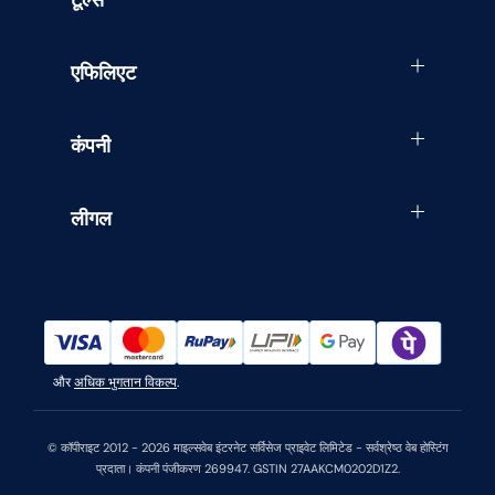
टूल्स
एफिलिएट
कंपनी
लीगल
और
अधिक भुगतान विकल्प
.
© कॉपीराइट 2012 - 2026 माइल्सवेब इंटरनेट सर्विसेज प्राइवेट लिमिटेड - सर्वश्रेष्ठ वेब होस्टिंग
प्रदाता। कंपनी पंजीकरण 269947. GSTIN 27AAKCM0202D1Z2.