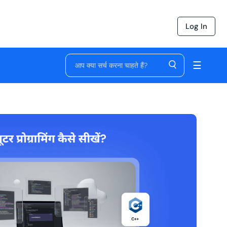
Log In
☰