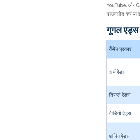
YouTube, और Goog
डाउनलोड करें या इ
गूगल एड्स
कैंपेन प्रकार
सर्च ऐड्स
डिस्प्ले ऐड्स
वीडियो ऐड्स
शॉपिंग ऐड्स