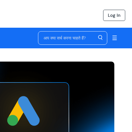
Log In
☰