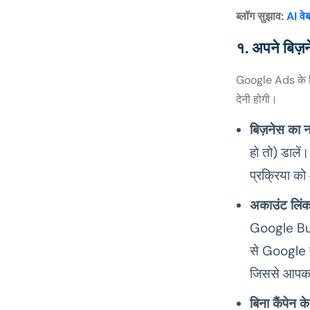
ब्लॉग सुझाव:
AI वे
१. अपने बिज़न
Google Ads के लि
देनी होगी।
बिज़नेस का
हो तो) डाले
प्रक्रिया क
अकाउंट लिंक
Google Busi
से Google क
जिससे आपका
बिना कैंपेन 