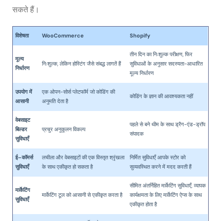
सकते हैं।
विशेषता
WooCommerce
Shopify
तीन दिन का निःशुल्क परीक्षण, फिर
मूल्य
निःशुल्क, लेकिन होस्टिंग जैसे संबद्ध लागतें हैं
सुविधाओं के अनुसार सदस्यता-आधारित
निर्धारण
मूल्य निर्धारण
उपयोग
में
एक ओपन-सोर्स प्लेटफॉर्म जो कोडिंग की
कोडिंग के ज्ञान की आवश्यकता नहीं
आसानी
अनुमति देता है
वेबसाइट
पहले से बने थीम के साथ ड्रैग-एंड-ड्रॉप
बिल्डर
प्रचुर अनुकूलन विकल्प
संपादक
सुविधाएँ
ई
–
कॉमर्स
लचीला और वेबसाइटों की एक विस्तृत श्रृंखला
निर्मित सुविधाएँ आपके स्टोर को
सुविधाएँ
के साथ एकीकृत हो सकता है
सुव्यवस्थित करने में मदद करती हैं
सीमित अंतर्निहित मार्केटिंग सुविधाएँ, व्यापक
मार्केटिंग
मार्केटिंग टूल को आसानी से एकीकृत करता है
कार्यक्षमता के लिए मार्केटिंग ऐप्स के साथ
सुविधाएँ
एकीकृत होता है