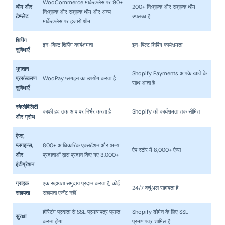
WooCommerce मार्केटप्लेस पर 90+
थीम
और
200+ निःशुल्क और सशुल्क थीम
निःशुल्क और सशुल्क थीम और अन्य
टेम्प्लेट
उपलब्ध हैं
मार्केटप्लेस पर हजारों थीम
शिपिंग
इन-बिल्ट शिपिंग कार्यक्षमता
इन-बिल्ट शिपिंग कार्यक्षमता
सुविधाएँ
भुगतान
Shopify Payments आपके खाते के
प्रसंस्करण
WooPay प्लगइन का उपयोग करता है
साथ आता है
सुविधाएँ
स्केलेबिलिटी
काफी हद तक आप पर निर्भर करता है
Shopify की कार्यक्षमता तक सीमित
और
ग्रोथ
ऐप्स
,
प्लगइन्स
,
800+ आधिकारिक एक्सटेंशन और अन्य
ऐप स्टोर में 8,000+ ऐप्स
और
प्रदाताओं द्वारा प्रदान किए गए 3,000+
इंटीग्रेशन
ग्राहक
एक सहायता समुदाय प्रदान करता है, कोई
24/7 वर्चुअल सहायता है
सहायता
सहायता एजेंट नहीं
होस्टिंग प्रदाता से SSL प्रमाणपत्र प्राप्त
Shopify डोमेन के लिए SSL
सुरक्षा
करना होगा
प्रमाणपत्र शामिल हैं